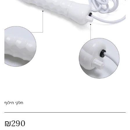
חלקי חילוף
₪
290