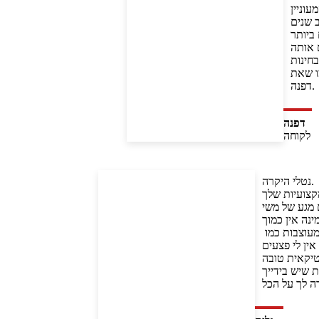
עוניין,
 שנים.
יותר.
 אותה.
חינות.
 שאת!
דפנה.
דפנה
לקוחה
נטלי היקרה.

צועיות שלך.
מגע של משי.
נה אין כמוך.
רציתי להודות לך , על האור שהחזרת לי לפנים ,על כתמי הפיגמנטציה שהצלחת לטשטש,על פנים חלקות כמשי.על גבות מעוצבות כמו 
אין לי פצעים.
קאית טובה?.
 שיש בידייך.