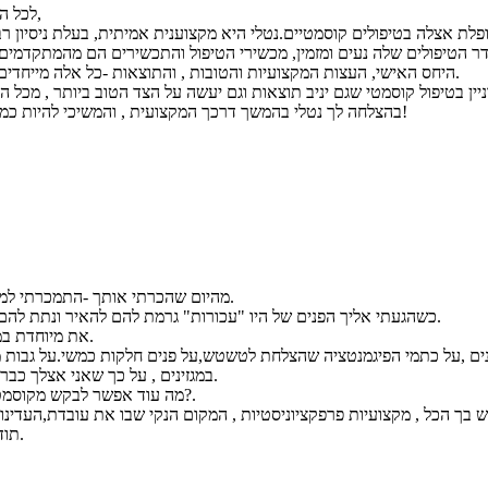
לכל המ

פלת אצלה בטיפולים קוסמטיים.נטלי היא מקצוענית אמיתית, בעלת ניסיון רב
דר הטיפולים שלה נעים ומזמין, מכשירי הטיפול והתכשירים הם מהמתקדמים ב
היחס האישי, העצות המקצועיות והטובות , והתוצאות -כל אלה מייחדים

יין בטיפול קוסמטי שגם יניב תוצאות וגם יעשה על הצד הטוב ביותר , מכל הב
בהצלחה לך נטלי בהמשך דרכך המקצועית , והמשיכי להיות כמו

מהיום שהכרתי אותך -התמכרתי למק

כשהגעתי אליך הפנים של היו "עכורות" גרמת להם להאיר ונתת להם 

את מיוחדת במי

במגזינים , על כך שאני אצלך כבר 

מה עוד אפשר לבקש מקוסמטי

יש בך הכל , מקצועיות פרפקציוניסטיות , המקום הנקי שבו את עובדת,העדינות
תודה לך על הכל.