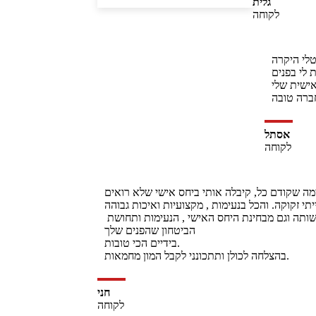
גלית
לקוחה
טלי היקרה,
לי בפנים.
רק הקוסמת האישית שלי 
אסתל
לקוחה
מה שקודם כל, קיבלה אותי ביחס אישי שלא רואים
י זקוקה. והכל בנעימות , מקצועיות ואיכות גבוהה.
נטלי נותנת את השירות ברמה הגבוהה ביותר , גם מבחינת איכות החומרים , אבחון מדוייק לו את זקוקה ממגוון הטיפולים שלרשותה וגם מבחינת היחס האישי , הנעימות ותחושת 
הביטחון שהפנים שלך 

בידיים הכי טובות.

בהצלחה לכולן ותתכונני לקבל המון מחמאות.
חני
לקוחה