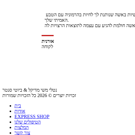
נטלי בשבילי זה ניפוץ המיתוס של פחד מקוסמטיקאית..נטלי זה מקום של פינוק , מקצועיות ואסטתיקה. יחס של נשיות ואנושיות באשה שנותנת לך לחיות בהרמוניה עם הטבע 
האמיתי שלך.

אורנית
לקוחה
נטלי משי מדיקל & ביוטי סנטר
זכויות יוצרים © 2026 כל הזכויות שמורות
בית
אודות
EXPRESS SHOP
הטיפולים שלנו
המלצות
צור קשר