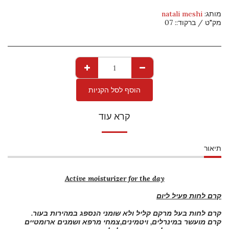
מותג:
natali meshi
מק"ט / ברקוד::
07
הוסף לסל הקניות
קרא עוד
תיאור
Active moisturizer for the day
קרם לחות פעיל ליום
קרם לחות בעל מרקם קליל ולא שומני הנספג במהירות בעור.
קרם מועשר במינרלים, ויטמינים,צמחי מרפא ושמנים ארומטיים