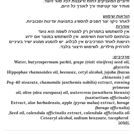
חיוניים המעניקים לחות ורעננות לכל סוגי העור.
מותיר עור קטיפתי ורך לאורך כל היום.
הוראות שימוש
לאחר ניקוי עור הפנים להספיג בתנועות עדינות וסבוביות.
אזהרות
אין להשתמש בתמרוק רק למטרה לשמה הוא נועד
ובהתאם להוראות השימוש. אין להשתמש במוצר אם ידוע
רגישות לאחד המרכיבים אין לבלוע. יש להמנע ממגע ישיר בעיניים
להרחיק מילדים, לשימוש חיצוני בלבד.
מרכיבים:
Water, butyrospermum parkii, grape (visit vinifera) seed oil,
glycerin,
Hippophae rhamnoides oil, beeswax, cetyl alcohol, jojoba (buxus
chinensis ) oil,
Peg-40 stearate, chamomile (anthemis nobilis) extract, evening
primrose
(oenothera biennis) oil, olive (olea europaea) oil, watercress
(nasturtium officinale)
Extract, aloe barbadensis, apple (pyrus malus) extract, borage
(borago officnalis)
Seed oil, calendula officinalis extract, calendula officinalis oil,
Cetearyl alcohol, sodium benzoate, tocopherol
50ML