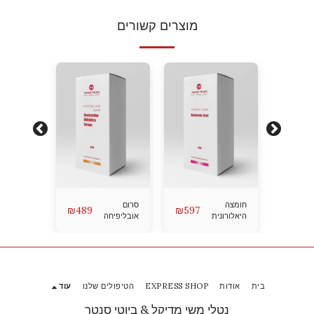
מוצרים קשורים
379
₪
חומצה
סרום
קרם ממצק
₪
489
₪
597
היאלורונית
אובליפיחה
בית
אודות
EXPRESS SHOP
הטיפולים שלנו
עוד
נטלי משי מדיקל & ביוטי סנטר